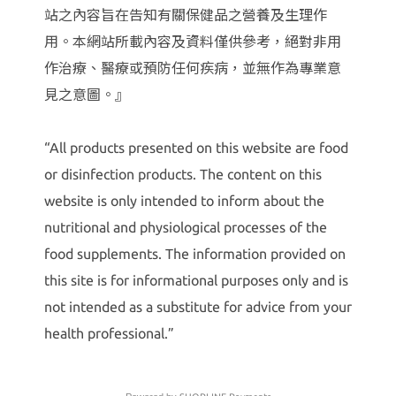
站之內容旨在告知有關保健品之營養及生理作
用。本網站所載內容及資料僅供參考，絕對非用
作治療、醫療或預防任何疾病，並無作為專業意
見之意圖。』
“All products presented on this website are food
or disinfection products. The content on this
website is only intended to inform about the
nutritional and physiological processes of the
food supplements. The information provided on
this site is for informational purposes only and is
not intended as a substitute for advice from your
health professional.”