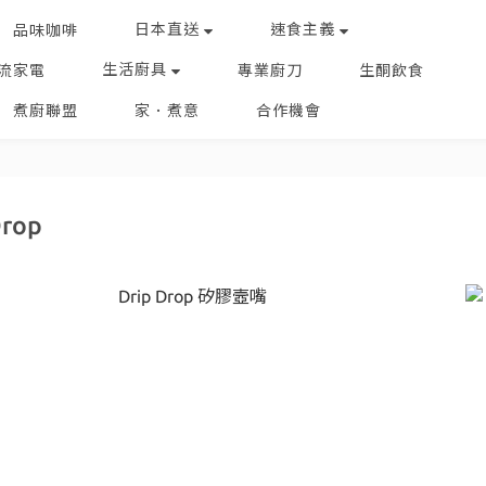
日本直送
速食主義
品味咖啡
生活廚具
流家電
專業廚刀
生酮飲食
煮廚聯盟
家．煮意
合作機會
Drop