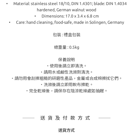
•
Material: stainless steel 18/10, DIN 1.4301; blade: DIN 1.4034
hardened, German walnut wood
•
Dimensions: 17.0 x 3.4 x 6.8 cm
•
Care: hand cleaning, food-safe, made in Solingen, Germany
包裝 : 禮盒包裝
總重量 : 0.5kg
保養說明
・使用後請立即清洗。
・請用水或鹼性洗滌劑清洗。
・請勿用會刮擦粗糙的研磨性產品，金屬或合成棉擦拭它們。
・洗滌後請立即用軟布擦乾。
・完全乾燥後，請保存在陰涼乾燥處如抽屜。
送貨及付款方式
送貨方式