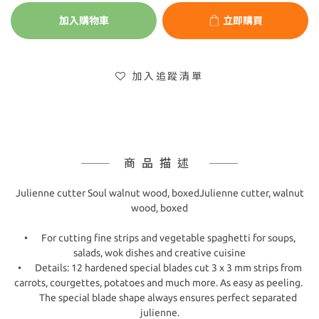
加入購物車
立即購買
加入追蹤清單
商品描述
Julienne cutter Soul walnut wood, boxedJulienne cutter, walnut
wood, boxed
•
For cutting fine strips and vegetable spaghetti for soups,
salads, wok dishes and creative cuisine
•
Details: 12 hardened special blades cut 3 x 3 mm strips from
carrots, courgettes, potatoes and much more. As easy as peeling.
The special blade shape always ensures perfect separated
julienne.