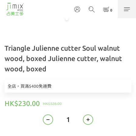
Triangle Julienne cutter Soul walnut
wood, boxed Julienne cutter, walnut
wood, boxed
全店，買滿$400免運費
HK$230.00
HK$328.00