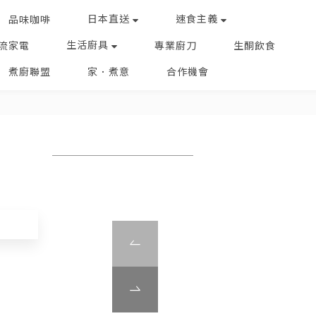
日本直送
速食主義
品味咖啡
生活廚具
流家電
專業廚刀
生酮飲食
煮廚聯盟
家．煮意
合作機會