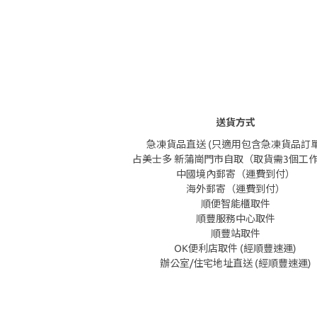
送貨方式
急凍貨品直送 (只適用包含急凍貨品訂單
占美士多 新蒲崗門市自取（取貨需3個工
中國境內郵寄（運費到付）
海外郵寄（運費到付）
順便智能櫃取件
順豐服務中心取件
順豐站取件
OK便利店取件 (經順豐速運)
辦公室/住宅地址直送 (經順豐速運)