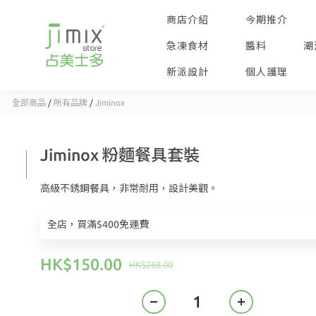
商店介紹
今期推介
急凍食材
醬料
潮
新派設計
個人護理
全部商品
/
所有品牌
/
Jiminox
Jiminox 粉麵餐具套裝
高級不銹鋼餐具，非常耐用，設計美觀。
全店，買滿$400免運費
HK$150.00
HK$268.00