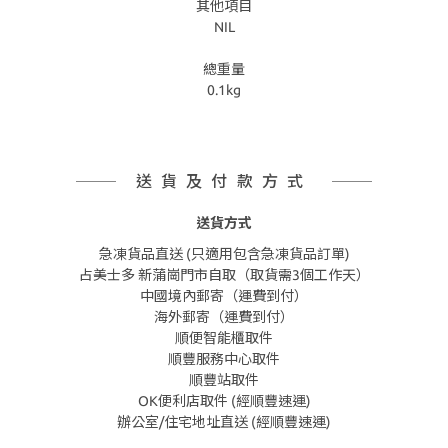
其他項目
NIL
總重量
0.1kg
送貨及付款方式
送貨方式
急凍貨品直送 (只適用包含急凍貨品訂單)
占美士多 新蒲崗門市自取（取貨需3個工作天）
中國境內郵寄（運費到付）
海外郵寄（運費到付）
順便智能櫃取件
順豐服務中心取件
順豐站取件
OK便利店取件 (經順豐速運)
辦公室/住宅地址直送 (經順豐速運)