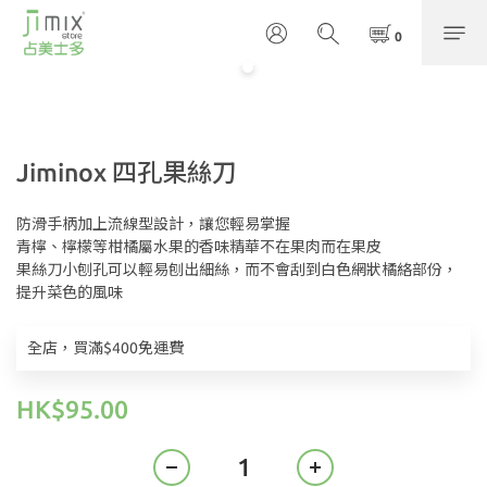
Jiminox 四孔果絲刀
防滑手柄加上流線型設計，讓您輕易掌握
青檸、檸檬等柑橘屬水果的香味精華不在果肉而在果皮
果絲刀小刨孔可以輕易刨出細絲，而不會刮到白色網狀橘絡部份，
提升菜色的風味
全店，買滿$400免運費
HK$95.00