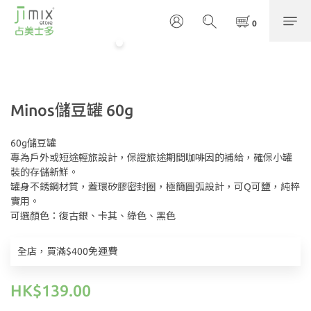
Minos儲豆罐 60g
60g儲豆罐
專為戶外或短途輕旅設計，保證旅途期間咖啡因的補給，確保小罐
裝的存儲新鮮。
罐身不銹鋼材質，蓋環矽膠密封圈，極簡圓弧設計，可Q可鹽，純粹
實用。
可選顏色：復古銀、卡其、綠色、黑色
全店，買滿$400免運費
HK$139.00