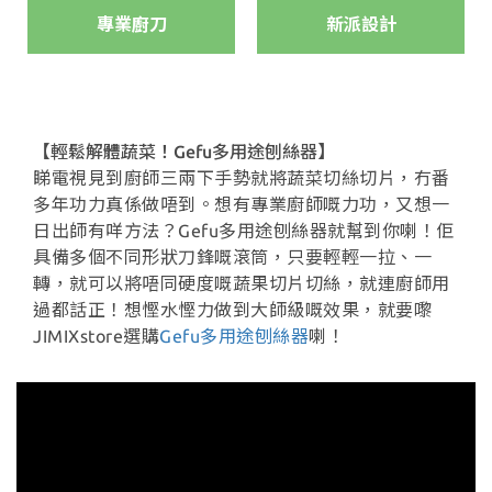
專業廚刀
新派設計
【輕鬆解體蔬菜！Gefu多用途刨絲器】
睇電視見到廚師三兩下手勢就將蔬菜切絲切片，冇番
多年功力真係做唔到。想有專業廚師嘅力功，又想一
日出師有咩方法？Gefu多用途刨絲器就幫到你喇！佢
具備多個不同形狀刀鋒嘅滾筒，只要輕輕一拉、一
轉，就可以將唔同硬度嘅蔬果切片切絲，就連廚師用
過都話正！想慳水慳力做到大師級嘅效果，就要嚟
JIMIXstore選購
Gefu多用途刨絲器
喇！