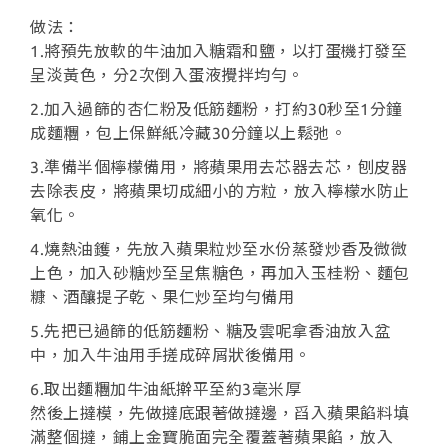
做法：
1.將預先放軟的牛油加入糖霜和鹽，以打蛋機打發至
呈淡黃色，分2次倒入蛋液攪拌均勻。
2.加入過篩的杏仁粉及低筋麵粉，打約30秒至1分鐘
成麵糰，包上保鮮紙冷藏30分鐘以上鬆弛。
3.準備半個檸檬備用，將蘋果用去芯器去芯，刨皮器
去除表皮，將蘋果切成細小的方粒，放入檸檬水防止
氧化。
4.燒熱油鑊，先放入蘋果粒炒至水份蒸發炒香及微微
上色，加入砂糖炒至呈焦糖色，再加入玉桂粉、麵包
糠、酒釀提子乾、果仁炒至均勻備用
5.先把已過篩的低筋麵粉、糖及雲呢拿香油放入盆
中，加入牛油用手搓成碎屑狀後備用。
6.取出麵糰加牛油紙擀平至約3毫米厚
然後上撻模，先做撻底跟著做撻邊，舀入蘋果餡料填
滿整個撻，鋪上金寶脆面完全覆蓋著蘋果餡，放入