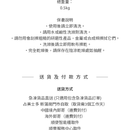
總重量：
0.5kg
保養說明
・使用後請立即清洗。
・請用水或鹼性洗滌劑清洗。
・請勿用會刮擦粗糙的研磨性產品，金屬或合成棉擦拭它們。
・洗滌後請立即用軟布擦乾。
・完全乾燥後，請保存在陰涼乾燥處如抽屜。
送貨及付款方式
送貨方式
急凍貨品直送 (只適用包含急凍貨品訂單)
占美士多 新蒲崗門市自取（取貨需3個工作天）
中國境內郵寄（運費到付）
海外郵寄（運費到付）
順便智能櫃取件
順豐服務中心取件