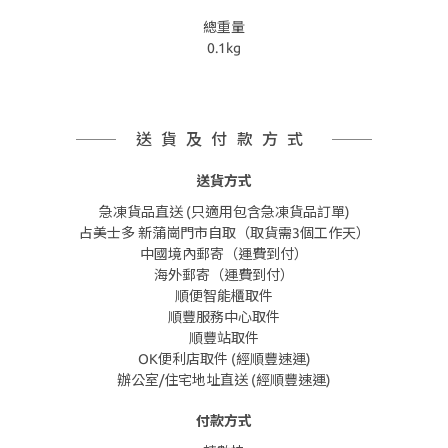
總重量
0.1kg
送貨及付款方式
送貨方式
急凍貨品直送 (只適用包含急凍貨品訂單)
占美士多 新蒲崗門市自取（取貨需3個工作天）
中國境內郵寄（運費到付）
海外郵寄（運費到付）
順便智能櫃取件
順豐服務中心取件
順豐站取件
OK便利店取件 (經順豐速運)
辦公室/住宅地址直送 (經順豐速運)
付款方式